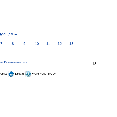
̄ …
дующая
→
7
8
9
10
11
12
13
ка
,
Реклама на сайте
18+
omla,
Drupal,
WordPress, MODx.