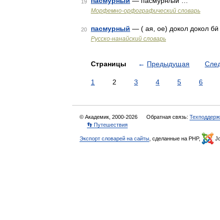
пасмурный
— пасмурн/ый …
19
Морфемно-орфографический словарь
пасмурный
— ( ая, ое) докол докол би
20
Русско-нанайский словарь
Страницы
←
Предыдущая
Сле
1
2
3
4
5
6
© Академик, 2000-2026
Обратная связь:
Техподдерж
👣 Путешествия
Экспорт словарей на сайты
, сделанные на PHP,
Jo