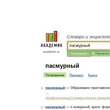
Словари и энциклоп
academic.ru
Толкования
Переводы
пасмурный
Толкование
Перевод
Книги
пасмурный
— Образовано приставочн
11
…
Этимологический словарь русского языка К
пасмурный
— п асмурный; кратк. фор
12