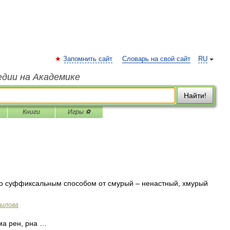
Запомнить сайт
Словарь на свой сайт
RU
едии на Академике
Найти!
Книги
Игры ⚽
о суффиксальным способом от смурый – ненастный, хмурый
рылова
ма рен, рна …