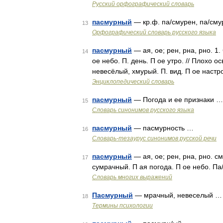
Русский орфографический словарь
пасмурный
— кр.ф. па/смурен, па/сму
13
Орфографический словарь русского языка
пасмурный
— ая, ое; рен, рна, рно. 1
14
ое небо. П. день. П ое утро. // Плохо
невесёлый, хмурый. П. вид. П ое наст
Энциклопедический словарь
пасмурный
— Погода и ее признаки …
15
Словарь синонимов русского языка
пасмурный
— пасмурность …
16
Словарь-тезаурус синонимов русской речи
пасмурный
— ая, ое; рен, рна, рно. с
17
сумрачный. П ая погода. П ое небо. Па
Словарь многих выражений
Пасмурный
— мрачный, невеселый …
18
Термины психологии