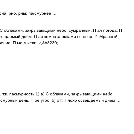
рна, рно, рны; па/смурнее …
. С облаками, закрывающими небо; сумрачный. П ая погода. П
 освещаемый днём. П ая комната окнами во двор. 2. Мрачный,
роение. П ые мысли. ◁&#8230; …
м. тж. пасмурность 1) а) С облаками, закрывающими небо;
/смурный день. П ое утро. б) отт. Плохо освещаемый днём …